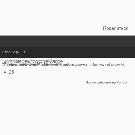
Поделиться
Страницы
1
Севастопольский строительный форум
Чтобы отправить ответ, вы должны
войти
или
зарегистрироваться
→
Правила, предложения, замечания по работе форума
→
Just wanted to say Hi.
25
Форум работает на
PunBB