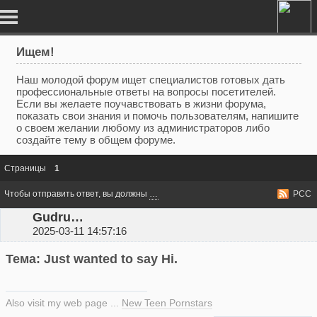
Ищем!
Наш молодой форум ищет специалистов готовых дать
профессиональные ответы на вопросы посетителей.
Если вы желаете поучавствовать в жизни форума,
показать свои знания и помочь пользователям, напишите
о своем желании любому из администраторов либо
создайте тему в общем форуме.
Страницы
1
Чтобы отправить ответ, вы должны
войти
или
зарегистрироваться
РСС
GudrunMerc
2025-03-11 14:57:16
Тема: Just wanted to say Hi.
Also visit my web page ...
New Teen Pornstars