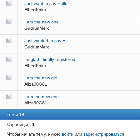
Just want to say Hello!
ElbertKalm
I am the new one
GudrunMerc
Just wanted to say Hi.
GudrunMerc
Im glad I finally registered
ElbertKalm
I am the new girl
Aliza90G81
I am the new one
Aliza90G81
Темы 19
Страницы
1
Чтобы начать тему, нужно
войти
или
зарегистрироваться