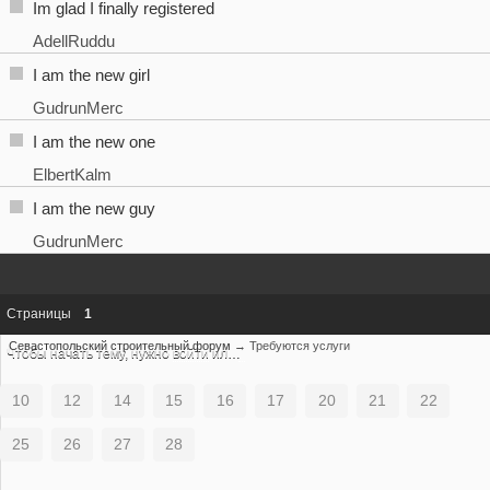
Im glad I finally registered
AdellRuddu
I am the new girl
GudrunMerc
I am the new one
ElbertKalm
I am the new guy
GudrunMerc
Страницы
1
Севастопольский строительный форум
→
Требуются услуги
Чтобы начать тему, нужно
войти
или
зарегистрироваться
10
12
14
15
16
17
20
21
22
25
26
27
28